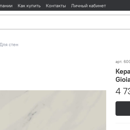
пании
Как купить
Контакты
Личный кабинет
Для стен
арт.
60
Кера
Gioi
4 7