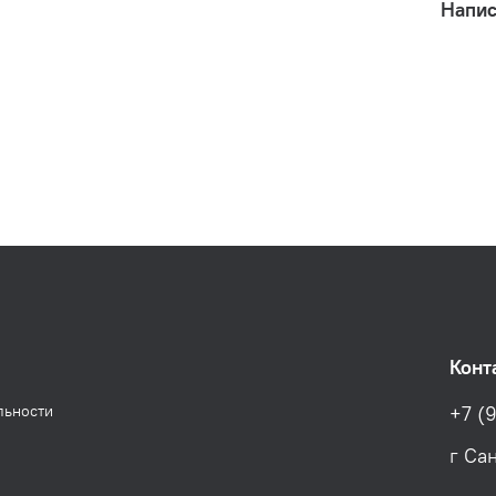
Напис
Конт
льности
+7 (9
г Са