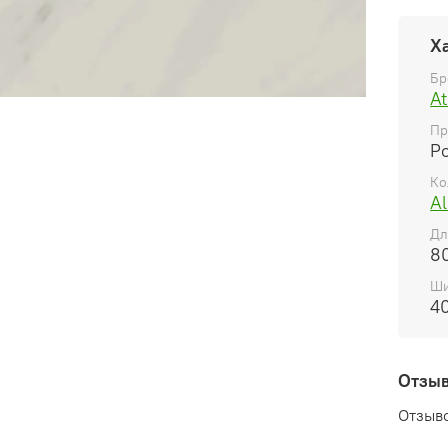
Х
Бр
At
Пр
Р
Ко
Al
Дл
8
Ши
4
Отзы
Отзыво