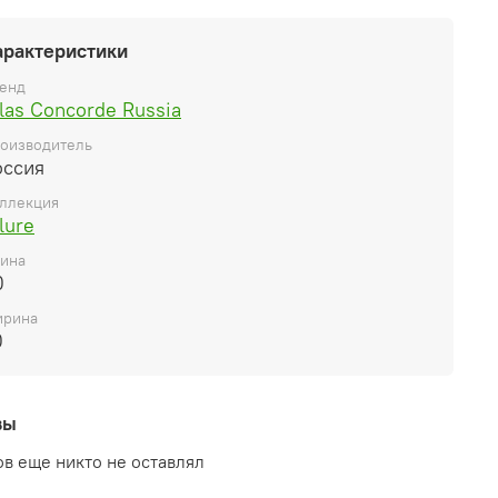
арактеристики
енд
las Concorde Russia
оизводитель
оссия
ллекция
lure
ина
0
рина
0
вы
в еще никто не оставлял