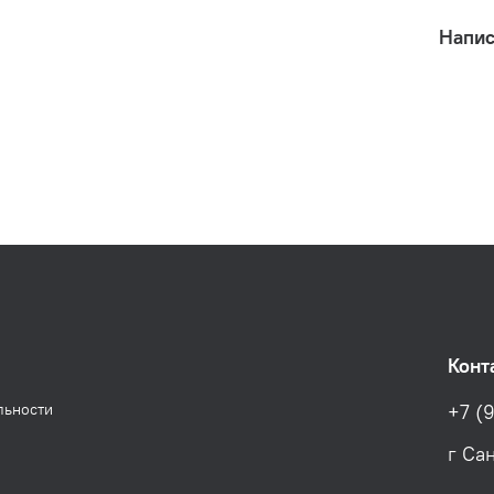
Напис
Конт
льности
+7 (9
г Са