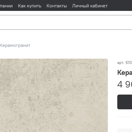
пании
Как купить
Контакты
Личный кабинет
Керамогранит
арт.
61
Кера
4 9