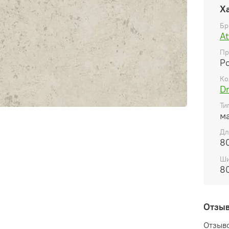
Х
Бр
At
Пр
Р
Ко
Dr
Ти
м
Дл
8
Ши
8
Отзы
Отзыво