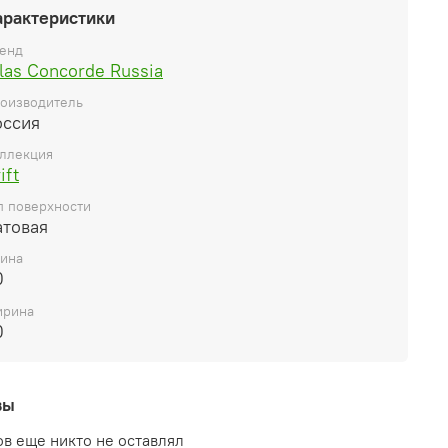
арактеристики
енд
las Concorde Russia
оизводитель
оссия
ллекция
ift
п поверхности
атовая
ина
0
рина
0
вы
в еще никто не оставлял