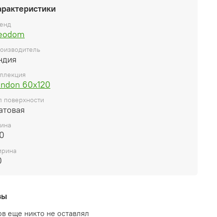
арактеристики
енд
eodom
оизводитель
ндия
ллекция
ondon 60x120
п поверхности
атовая
ина
0
рина
0
вы
в еще никто не оставлял