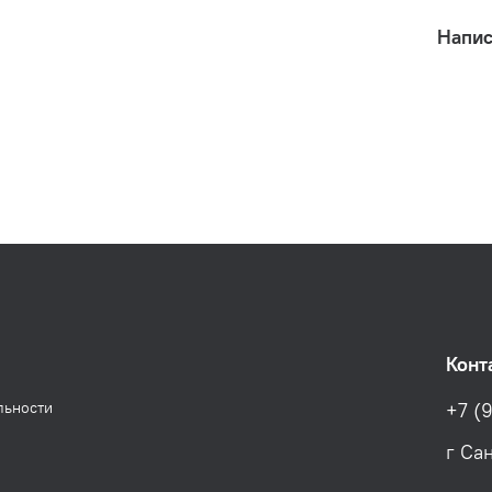
Напис
Конт
льности
+7 (9
г Са