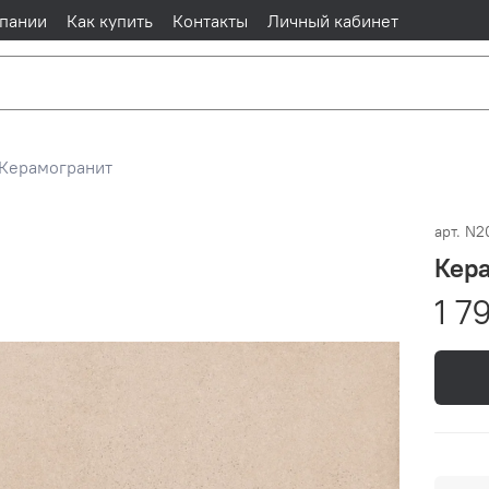
пании
Как купить
Контакты
Личный кабинет
Керамогранит
арт.
N2
Кера
1 7