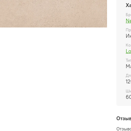
Х
Бр
N
Пр
И
Ко
L
Ти
М
Дл
12
Ши
6
Отзы
Отзыво