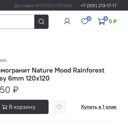
Доставка КРУГЛОСУТОЧНО
+7 (931) 213-17-17
0
0
0 ₽
4886
могранит Nature Mood Rainforest
sy 6mm 120x120
350 ₽
В корзину
Купить в 1 клик