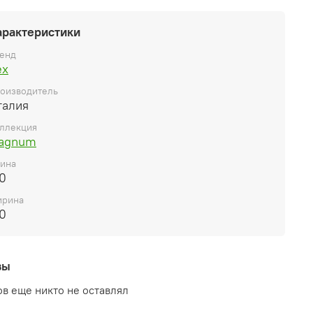
арактеристики
енд
ex
оизводитель
талия
ллекция
agnum
ина
0
рина
0
вы
в еще никто не оставлял