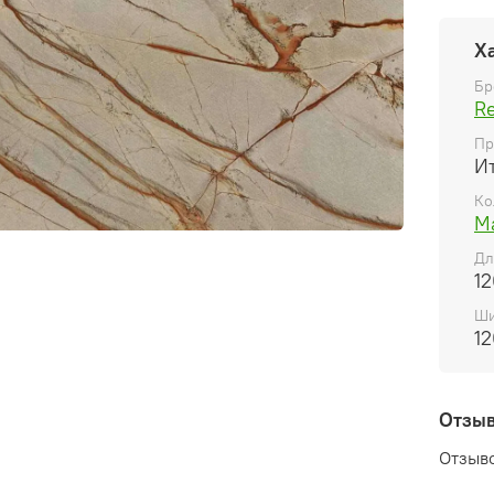
Х
Бр
R
Пр
И
Ко
M
Дл
12
Ши
12
Отзы
Отзыво