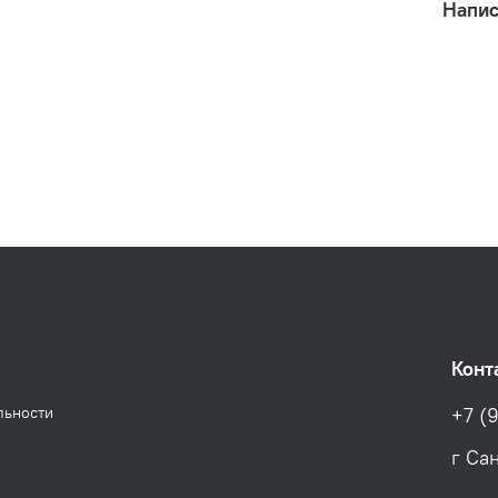
Напис
Конт
льности
+7 (9
г Са