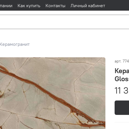
пании
Как купить
Контакты
Личный кабинет
Керамогранит
арт.
77
Кера
Glos
11 