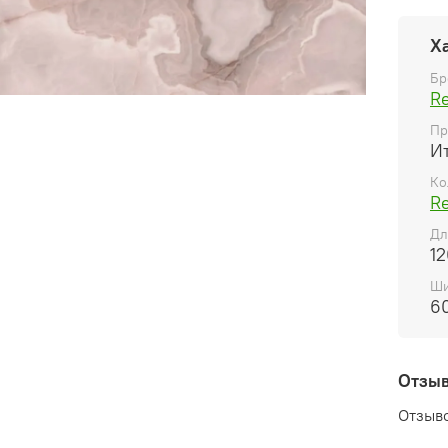
Х
Бр
R
Пр
И
Ко
R
Дл
12
Ши
6
Отзы
Отзыво