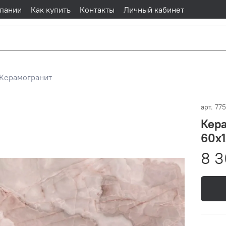
пании
Как купить
Контакты
Личный кабинет
Керамогранит
арт.
77
Кера
60x
8 3