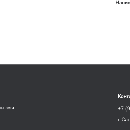
Напис
Конт
льности
+7 (9
г Са