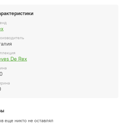
арактеристики
енд
ex
оизводитель
талия
ллекция
eves De Rex
ина
0
рина
0
вы
в еще никто не оставлял