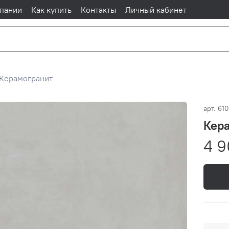
пании
Как купить
Контакты
Личный кабинет
Керамогранит
арт.
61
Кера
4 9