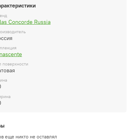
арактеристики
енд
las Concorde Russia
оизводитель
оссия
ллекция
nascente
п поверхности
атовая
ина
0
рина
0
вы
в еще никто не оставлял