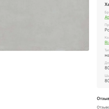
Х
Бр
At
Пр
Р
Ко
Ri
Ти
м
Дл
8
Ши
8
Отзы
Отзыво