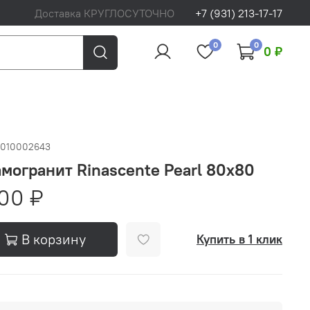
Доставка КРУГЛОСУТОЧНО
+7 (931) 213-17-17
0
0
0 ₽
0010002643
могранит Rinascente Pearl 80x80
00 ₽
В корзину
Купить в 1 клик