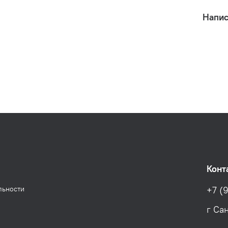
Напис
Конт
льности
+7 (9
г Са